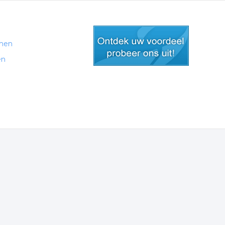
men
en
gratis lid worden