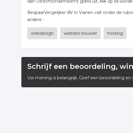
dan Utrechtonderneemt gratis uit, klik op lid worde
BespaarVergelijker BV in Vianen valt onder de rubrie
andere :
webdesign
website bouwer
hosting
Schrijf een beoordeling, wi
Uw mening is belangrijk. Geef een beoordeling en 