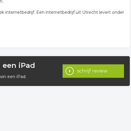
n.
k internetbedrijf. Een internetbedrijf uit Utrecht levert onder
n een iPad
schrijf review
win een iPad.