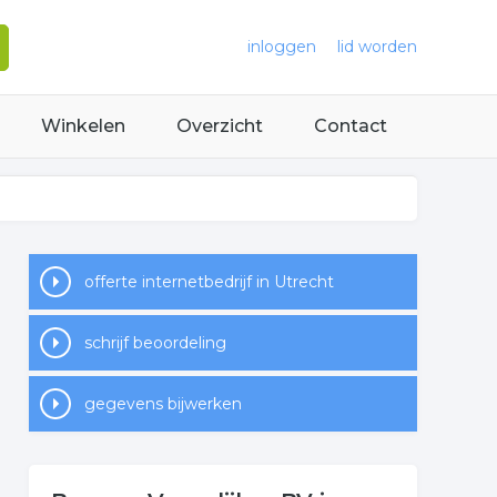
inloggen
lid worden
Winkelen
Overzicht
Contact
offerte internetbedrijf in Utrecht
schrijf beoordeling
gegevens bijwerken