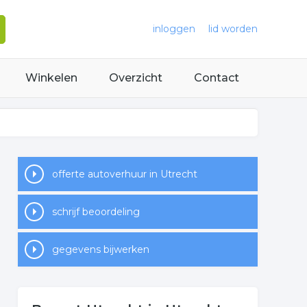
inloggen
lid worden
Winkelen
Overzicht
Contact
offerte autoverhuur in Utrecht
schrijf beoordeling
gegevens bijwerken