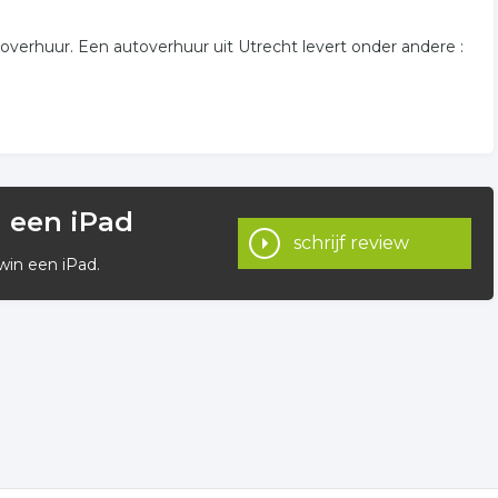
toverhuur. Een autoverhuur uit Utrecht levert onder andere :
n een iPad
schrijf review
win een iPad.