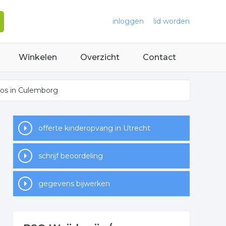
inloggen
lid worden
Winkelen
Overzicht
Contact
oos in Culemborg
offerte kinderopvang in Utrecht
schrijf beoordeling
gegevens bijwerken