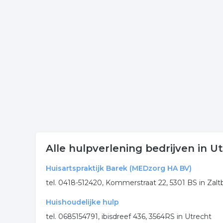
Wilt u meer weten over hulpverlener in de regio?
komen of hoe u contact kunt opnemen. De volgende 
Meer bedrijven in Utrecht
Wij vonden meer informatie over hulpverlening. D
rubriek:
hulp
jeugdhulpverlening
hulpverlener
maatschappelijk werk
verslaving
.
Alle hulpverlening bedrijven in U
Huisartspraktijk Barek (MEDzorg HA BV)
tel. 0418-512420, Kommerstraat 22, 5301 BS in Za
Huishoudelijke hulp
tel. 0685154791, ibisdreef 436, 3564RS in Utrecht