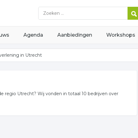
uws
Agenda
Aanbiedingen
Workshops
erlening in Utrecht
de regio Utrecht? Wij vonden in totaal 10 bedrijven over
n of in de omgeving van Utrecht en behoren tot de categorie