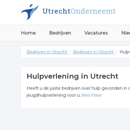
Home
Bedrijven
Vacatures
Nie
Bedrijven in Utrecht
Bedrijven in Utrecht
Hulpv
Hulpverlening in Utrecht
Heeft u de juiste bedrijven over hulp gevonden in 
jeugdhulpverlening voor u.
lees meer
Meer over hulpverlening
De bedrijven in onderstaande lijst bevinden zich i
jeugdhulpverlening.