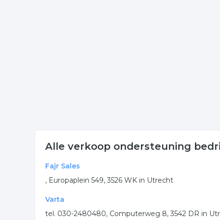
Klik op een bedrijf ondersteuning in onderstaande 
de onderneming. Het overzicht bevat ondersteunin
Meer bedrijven in Utrecht
Wij vonden meer informatie over verkoop onderst
bedrijven rubriek:
sales
verkoop
ondersteuning
.
Alle verkoop ondersteuning bedri
Fajr Sales
, Europaplein 549, 3526 WK in Utrecht
Varta
tel. 030-2480480, Computerweg 8, 3542 DR in Ut