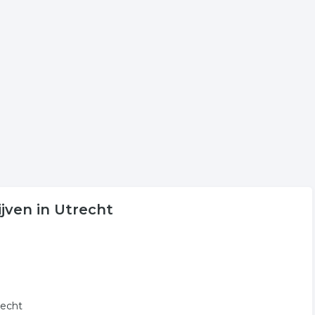
lijst voor meer informatie of voor de contactgegevens van
g in de regio Utrecht.
euning. De volgende trefwoorden vallen ook onder deze
jven in Utrecht
recht