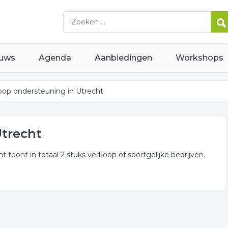
uws
Agenda
Aanbiedingen
Workshops
oop ondersteuning in Utrecht
trecht
t toont in totaal 2 stuks verkoop of soortgelijke bedrijven.
euning
p gerelateerde bedrijven in de omgeving van Utrecht.