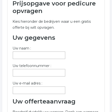
Prijsopgave voor pedicure
Onderstaand vindt u een overzicht van alle pedicure
opvragen
gerelateerde bedrijven in de omgeving van Utrecht
voor een vrijblijvende aanvraag.
Kies hieronder de bedrijven waar u een gratis
offerte bij wilt opvragen.
Wilt u informatie opvragen voor pedicure in de regio
Utrecht? Vul onderstaand formulier dan zo volledig
Uw gegevens
mogelijk in. De volgende bedrijven zijn gelinkt aan
pedicure uit Utrecht.
Uw naam :
Trefwoorden:
Uw telefoonnummer :
manicure
pedicure
nagelstudio
beautysalon
Uw e-mail adres :
Uw offerteaanvraag